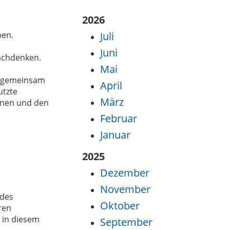
2026
ben.
Juli
Juni
nachdenken.
Mai
) gemeinsam
April
utzte
März
onen und den
Februar
Januar
2025
Dezember
November
 des
Oktober
ren
 in diesem
September