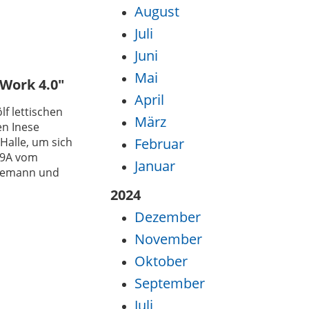
August
Juli
Juni
Mai
„Work 4.0″
April
f lettischen
März
en Inese
Halle, um sich
Februar
19A vom
Januar
nnemann und
2024
Dezember
November
Oktober
September
Juli