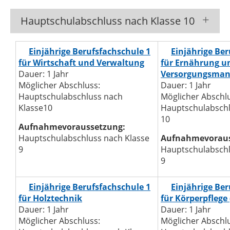
Hauptschulabschluss nach Klasse 10
Einjährige Berufsfachschule 1
Einjährige Ber
für Wirtschaft
und Verwaltung
für Ernährung
u
Dauer: 1 Jahr
Versorgungsman
Möglicher Abschluss:
Dauer: 1 Jahr
Hauptschulabschluss nach
Möglicher Abschl
Klasse10
Hauptschulabschl
10
Aufnahmevoraussetzung:
Hauptschulabschluss nach Klasse
Aufnahmevoraus
9
Hauptschulabschl
9
Einjährige Berufsfachschule 1
Einjährige Ber
für Holztechnik
für Körperpflege
Dauer: 1 Jahr
Dauer: 1 Jahr
Möglicher Abschluss:
Möglicher Abschl