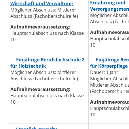
Ernährung
und
Wirtschaft
und Verwaltung
Versorgungsman
Möglicher Abschluss: Mittlerer
Möglicher Abschlu
Abschluss (Fachoberschulreife)
Abschluss (Fachob
Aufnahmevoraussetzung:
Aufnahmevoraus
Hauptschulabschluss nach Klasse
Hauptschulabschl
10
10
Einjährige Berufsfachschule 2
Einjährige Ber
für Holztechnik
für Körperpflege
Möglicher Abschluss: Mittlerer
Dauer: 1 Jahr
Abschluss (Fachoberschulreife)
Möglicher Abschl
Mittlerer Abschlu
Aufnahmevoraussetzung:
(Fachoberschulrei
Hauptschulabschluss nach Klasse
10
Aufnahmevoraus
Hauptschulabschl
10