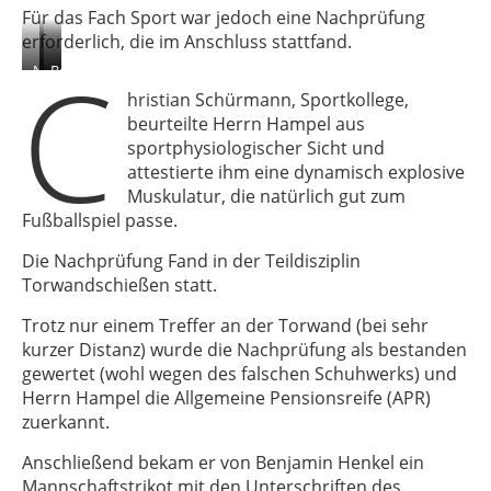
Für das Fach Sport war jedoch eine Nachprüfung
erforderlich, die im Anschluss stattfand.
C
Nachprüfung
1
Bestanden
Treffer
hristian Schürmann, Sportkollege,
an
beurteilte Herrn Hampel aus
der
sportphysiologischer Sicht und
Torwand
attestierte ihm eine dynamisch explosive
Muskulatur, die natürlich gut zum
Fußballspiel passe.
Die Nachprüfung Fand in der Teildisziplin
Torwandschießen statt.
Trotz nur einem Treffer an der Torwand (bei sehr
kurzer Distanz) wurde die Nachprüfung als bestanden
gewertet (wohl wegen des falschen Schuhwerks) und
Herrn Hampel die Allgemeine Pensionsreife (APR)
zuerkannt.
Anschließend bekam er von Benjamin Henkel ein
Mannschaftstrikot mit den Unterschriften des