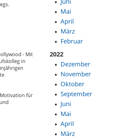
Juni
egs.
Mai
April
März
Februar
2022
ollywood - Mit
fskolleg in
Dezember
injährigen
November
te
Oktober
September
Motivation für
 und
Juni
Mai
April
März