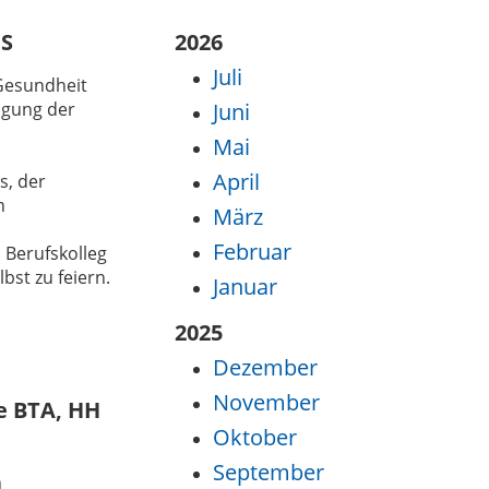
GS
2026
Juli
Gesundheit
ngung der
Juni
Mai
April
s, der
n
März
Februar
 Berufskolleg
bst zu feiern.
Januar
2025
Dezember
November
ge BTA, HH
Oktober
September
n