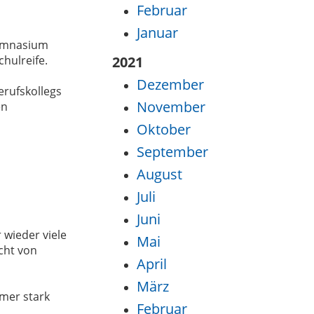
Februar
Januar
gymnasium
hulreife.
2021
Dezember
erufskollegs
November
en
Oktober
September
August
Juli
Juni
wieder viele
Mai
cht von
April
März
mmer stark
Februar