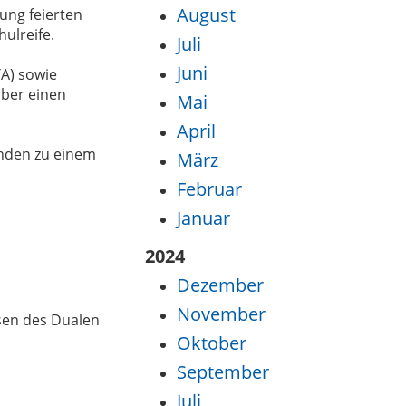
August
ung feierten
ulreife.
Juli
Juni
A) sowie
über einen
Mai
April
enden zu einem
März
Februar
Januar
2024
Dezember
November
sen des Dualen
Oktober
September
Juli