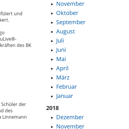
November
Oktober
fiziert und
ert.
September
August
ngo
uLive®-
Juli
kräften des BK
Juni
Mai
April
März
Februar
Januar
 Schüler der
2018
nd des
Dezember
ja Linnemann
November