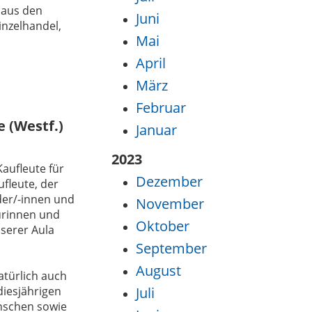
 aus den
Juni
inzelhandel,
Mai
April
März
Februar
e (Westf.)
Januar
2023
aufleute für
Dezember
fleute, der
der/-innen und
November
urinnen und
Oktober
nserer Aula
September
August
atürlich auch
diesjährigen
Juli
nschen sowie