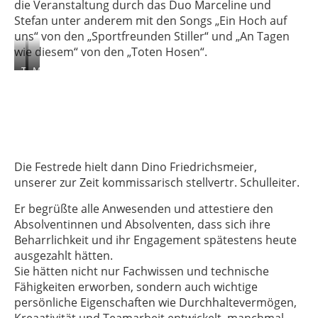
die Veranstaltung durch das Duo Marceline und
Stefan unter anderem mit den Songs „Ein Hoch auf
uns“ von den „Sportfreunden Stiller“ und „An Tagen
wie diesem“ von den „Toten Hosen“.
T
M
a
a
b
r
e
c
a
e
Z
l
i
i
e
n
Die Festrede hielt dann Dino Friedrichsmeier,
m
e
unserer zur Zeit kommissarisch stellvertr. Schulleiter.
o
u
n
n
Er begrüßte alle Anwesenden und attestiere den
s
d
Absolventinnen und Absolventen, dass sich ihre
u
S
n
t
Beharrlichkeit und ihr Engagement spätestens heute
d
e
ausgezahlt hätten.
F
f
Sie hätten nicht nur Fachwissen und technische
r
a
Fähigkeiten erworben, sondern auch wichtige
e
n
d
persönliche Eigenschaften wie Durchhaltevermögen,
e