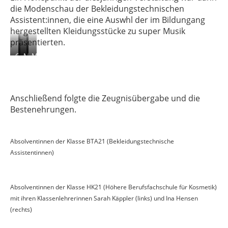
die Modenschau der Bekleidungstechnischen
Assistent:innen, die eine Auswhl der im Bildungang
hergestellten Kleidungsstücke zu super Musik
präsentierten.
Grundschnitt
Upcycling
Modell-
Modell-
Kleid
Grundschnitt
Kleider
Rock
Anschließend folgte die Zeugnisübergabe und die
Bestenehrungen.
Absolventinnen der Klasse BTA21 (Bekleidungstechnische
Assistentinnen)
Absolventinnen der Klasse HK21 (Höhere Berufsfachschule für Kosmetik)
mit ihren Klassenlehrerinnen Sarah Käppler (links) und Ina Hensen
(rechts)