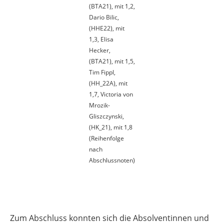
(BTA21), mit 1,2,
Dario Bilic,
(HHE22), mit
1,3, Elisa
Hecker,
(BTA21), mit 1,5,
Tim Fippl,
(HH_22A), mit
1,7, Victoria von
Mrozik-
Gliszczynski,
(HK_21), mit 1,8
(Reihenfolge
nach
Abschlussnoten)
Zum Abschluss konnten sich die Absolventinnen und