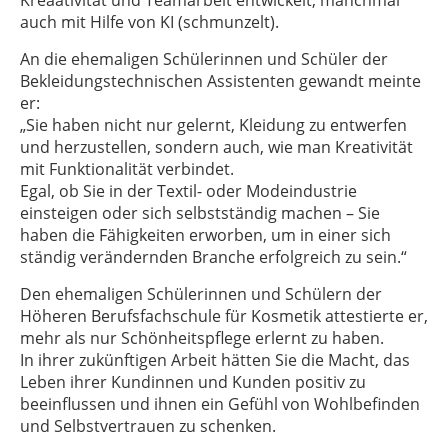
Kreaativität und Teamarbeit entwickelt, manchmal
r
auch mit Hilfe von KI (schmunzelt).
i
c
An die ehemaligen Schülerinnen und Schüler der
B
Bekleidungstechnischen Assistenten gewandt meinte
e
er:
r
ß
„Sie haben nicht nur gelernt, Kleidung zu entwerfen
e
und herzustellen, sondern auch, wie man Kreativität
n
mit Funktionalität verbindet.
Egal, ob Sie in der Textil- oder Modeindustrie
einsteigen oder sich selbstständig machen – Sie
haben die Fähigkeiten erworben, um in einer sich
ständig verändernden Branche erfolgreich zu sein.“
Den ehemaligen Schülerinnen und Schülern der
Höheren Berufsfachschule für Kosmetik attestierte er,
mehr als nur Schönheitspflege erlernt zu haben.
In ihrer zukünftigen Arbeit hätten Sie die Macht, das
Leben ihrer Kundinnen und Kunden positiv zu
beeinflussen und ihnen ein Gefühl von Wohlbefinden
und Selbstvertrauen zu schenken.